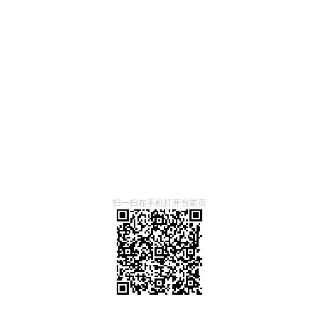
相
关
入
住
手
续
扫一扫在手机打开当前页